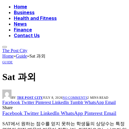
Home
Business
Health and Fitness
News
Finance
Contact Us
The Post City
Home
»
Guide
»
Sat 과외
GUIDE
Sat 과외
BY
THE POST CITY
JULY 8, 2026
NO COMMENTS
2 MINS READ
Facebook
Twitter
Pinterest
LinkedIn
Tumblr
WhatsApp
Email
Share
Facebook
Twitter
LinkedIn
WhatsApp
Pinterest
Email
SAT에서 원하는 점수를 얻지 못하는 학생들의 상당수는 특정