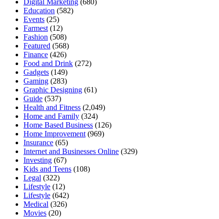
Digital Marketing
(680)
Education
(582)
Events
(25)
Farmest
(12)
Fashion
(508)
Featured
(568)
Finance
(426)
Food and Drink
(272)
Gadgets
(149)
Gaming
(283)
Graphic Designing
(61)
Guide
(537)
Health and Fitness
(2,049)
Home and Family
(324)
Home Based Business
(126)
Home Improvement
(969)
Insurance
(65)
Internet and Businesses Online
(329)
Investing
(67)
Kids and Teens
(108)
Legal
(322)
Lifestyle
(12)
Lifestyle
(642)
Medical
(326)
Movies
(20)